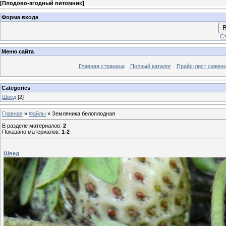
[
Плодово-ягодный питомник
]
Форма входа
В
Ст
Меню сайта
Главная страница
Полный каталог
Прайс-лист сажен
Categories
Швед
[2]
Главная
»
Файлы
» Земляника белоплодная
В разделе материалов
:
2
Показано материалов
:
1-2
Швед