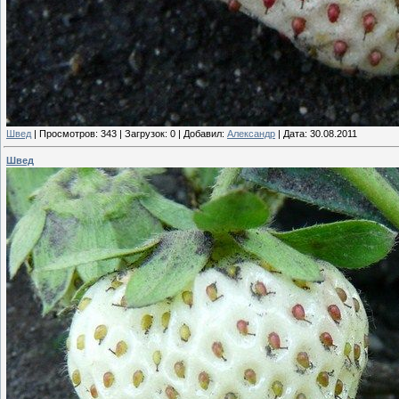
Швед
|
Просмотров:
343
|
Загрузок:
0
|
Добавил:
Александр
|
Дата:
30.08.2011
Швед