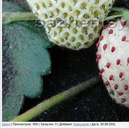
Швед
|
Просмотров:
409
|
Загрузок:
0
|
Добавил:
Александр
|
Дата:
30.08.2011