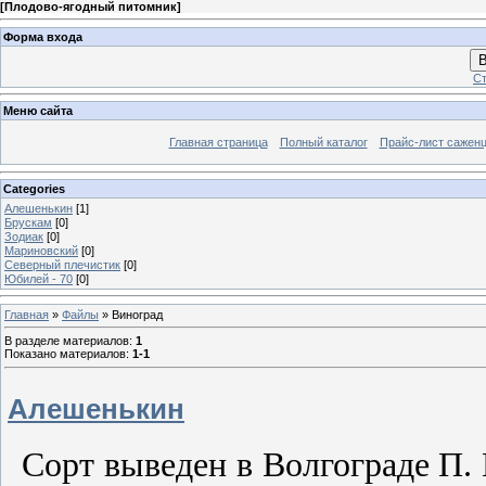
[
Плодово-ягодный питомник
]
Форма входа
В
Ст
Меню сайта
Главная страница
Полный каталог
Прайс-лист сажен
Categories
Алешенькин
[1]
Брускам
[0]
Зодиак
[0]
Мариновский
[0]
Северный плечистик
[0]
Юбилей - 70
[0]
Главная
»
Файлы
» Виноград
В разделе материалов
:
1
Показано материалов
:
1-1
Алешенькин
Сорт выведен в Волгограде П.