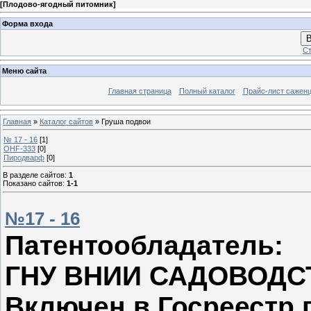
[
Плодово-ягодный питомник
]
Форма входа
В
Ст
Меню сайта
Главная страница
Полный каталог
Прайс-лист сажен
Главная
»
Каталог сайтов
» Груша подвои
№ 17 - 16
[1]
OHF-333
[0]
Пиродварф
[0]
В разделе сайтов
:
1
Показано сайтов
:
1-1
№17 - 16
Патентообладатель:
ГНУ ВНИИ САДОВОДС
Включен в Госреестр 