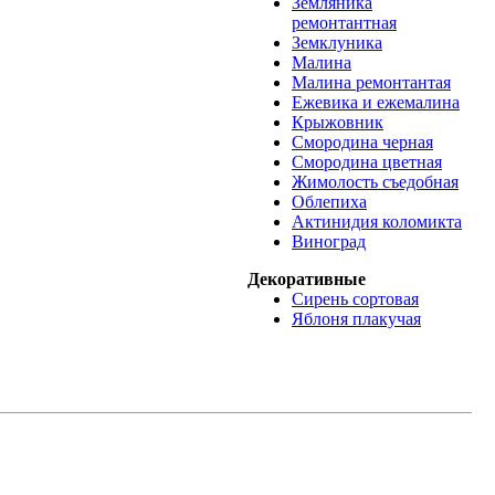
Земляника
ремонтантная
Земклуника
Малина
Малина ремонтантая
Ежевика и ежемалина
Крыжовник
Смородина черная
Смородина цветная
Жимолость съедобная
Облепиха
Актинидия коломикта
Виноград
Декоративные
Сирень сортовая
Яблоня плакучая