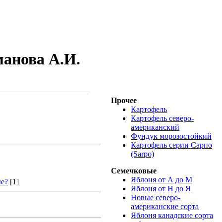
анова А.И.
Прочее
Картофель
Картофель северо-
американский
Фундук морозостойкий
Картофель серии Сарпо
(Sarpo)
Семечковые
Яблоня от А до М
ые?
[1]
Яблоня от Н до Я
Новые северо-
американские сорта
Яблоня канадские сорта