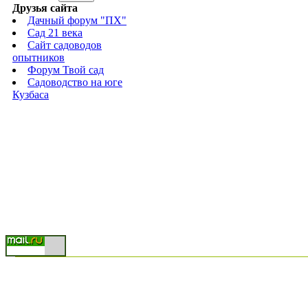
Друзья сайта
Дачный форум "ПХ"
Сад 21 века
Cайт садоводов
опытников
Форум Твой сад
Садоводство на юге
Кузбаса