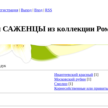
егистрация
|
Выход
|
Вход
|
RSS
САЖЕНЦЫ из коллекции Ром
дук
Ивантеевский красный
[1]
Московский рубин
[1]
Смолин
[1]
Корнесобственные или привит