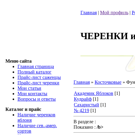
Главная
|
Мой профиль
|
Р
ЧЕРЕНКИ и 
Меню сайта
Главная страница
Полный каталог
Прайс-лист саженцы
Главная
»
Косточковые
» Фун
Прайс-лист черенки
Мои статьи
Академик Яблоков
[1]
Мои контакты
Вопросы и ответы
Кудрайф
[1]
Сахаристый
[1]
Каталог и прайс
№ 4219
[1]
Наличие черенков
яблоня
В разделе
:
Наличие сев.-амер.
Показано
:
/b>
сортов