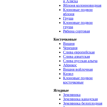
и Аляска
Яблоня колонновидная
Клоновые подвои
яблоня
Груша
Клоновые подвои
груша
Рябина сортовая
Косточковые
Вишня
Черешня
Слива европейская
Слива азиатская
Слива русская алыча
Абрикос
Вишня войлочная
Кизил
Клоновые подвои
косточковые
Ягодные
Земляника
Земляника канадская
Земляника белоплодная